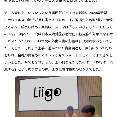
者や訪日旅行者向けのサービスを展開し始めていました。
チーム全体も、いよいよという雰囲気が出てきた段階。2020年新型コ
ロナウイルスの流行が押し寄せてきたのです。連携先との取引は一時停
止となり、成長し始めた業績は一気に急降下していきました。それもそ
のはず。Liigo(リーゴ)は日本人海外旅行者や訪日観光客が対象となるサ
ービスだったので、コロナ禍の外出自粛の影響は計り知れないものでし
た。そして、それまで上手く進んでいた資金調達も、直前になって打ち
切られ、会社の資金もあと１〜２ヶ月でショートするところまできてし
まいました。今でも忘れません。追い打ちをかけたのは、「旅行は、消
滅する」という周りからの声。まさに絶体絶命のピンチでした。