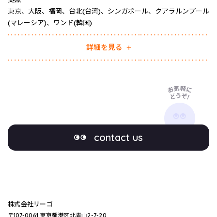
東京、大阪、福岡、台北(台湾)、シンガポール、クアラルンプール
(マレーシア)、ワンド(韓国)
本社所在地
〒107-0061
設立
2017年2月
経営顧問
村上憲郎 (Google米国本社 副社長兼 Google Japan 代表取締役社
営業顧問
川村益之 (㈱ジェイティービー常務取締役、グループ会社数社社長
メンバー
27名
東京都港区北青山2-7-20 猪瀬ビル 2階
長 歴任)
歴任)
詳細を見る
Google Map
朝倉博行 (三菱地所(株)理事、株式会社ロイヤルパークホテルマネ
ジメント等 グループ会社社長・常務取締役を歴任)
contact us
株式会社リーゴ
〒107-0061 東京都港区北青山2-7-20