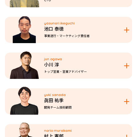
CTO
yasunori ikeguchi
池口 泰徳
事業遂行・マーケティング責任者
jun ogawa
小川 淳
トップ営業・営業アドバイザー
yuki sanada
眞田 祐季
開発チーム技術顧問
norio murakami
村上 憲郎