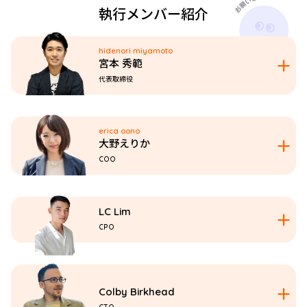
執行メンバー紹介
hidenori miyamoto
宮本 秀範
代表取締役
erica oono
大野えりか
COO
LC Lim
CPO
Colby Birkhead