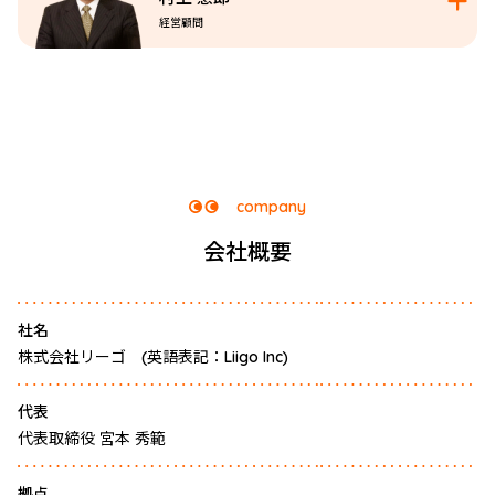
経営顧問
company
会社概要
社名
株式会社リーゴ (英語表記：Liigo Inc)
代表
代表取締役 宮本 秀範
拠点