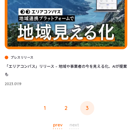
プレスリリース
「エリアコンパス」リリース – 地域や事業者の今を見える化、AIが提案
も
2023.01.19
投
1
2
3
稿
の
ペ
ー
prev
next
ジ