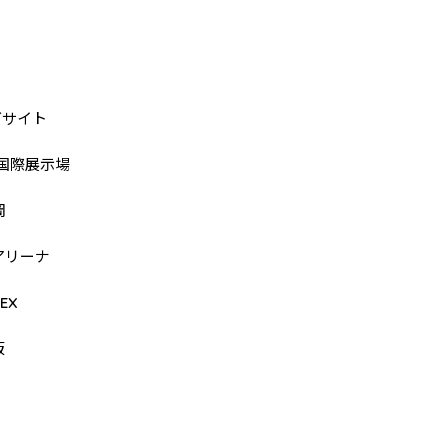
グサイト
県国際展示場
岡
アリーナ
EX
阪