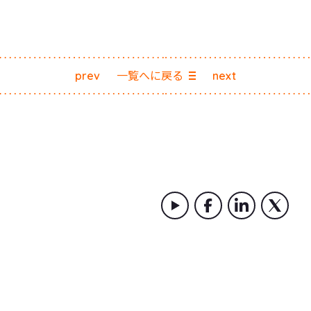
prev
一覧へに戻る
next