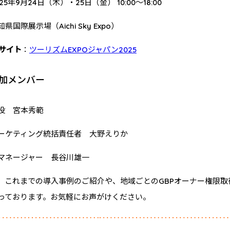
25年9月24日（木）・25日（金） 10:00～18:00
県国際展示場（Aichi Sky Expo）
Bサイト
：
ツーリズムEXPOジャパン2025
参加メンバー
役 宮本秀範
ーケティング統括責任者 大野えりか
マネージャー 長谷川雄一
、これまでの導入事例のご紹介や、地域ごとのGBPオーナー権限取
っております。お気軽にお声がけください。