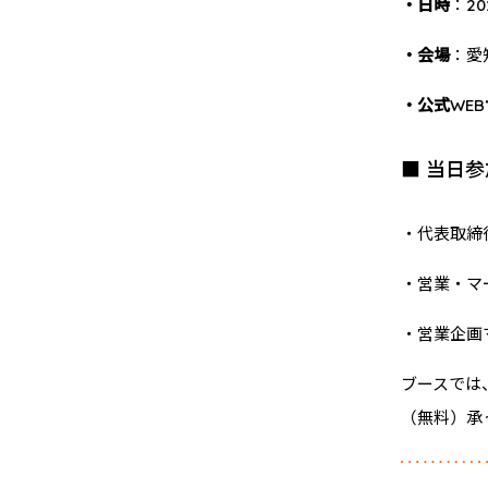
・日時
：20
・会場
：愛知
・公式WE
■ 当日
・代表取締
・営業・マ
・営業企画
ブースでは
（無料）承