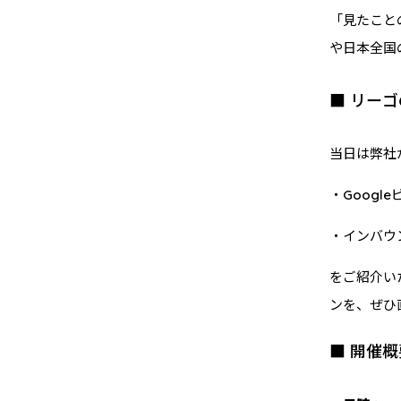
「見たこと
や日本全国
■ リー
当日は弊社
・Goog
・インバウ
をご紹介い
ンを、ぜひ
■ 開催概